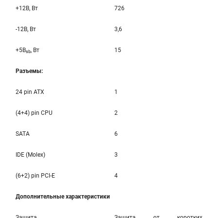
+12B, Вт
726
-12B, Вт
3,6
+5B
, Вт
15
sb
Разъемы:
24 pin ATX
1
(4+4) pin CPU
2
SATA
6
IDE (Molex)
3
(6+2) pin PCI-E
4
Дополнительные характеристики
Защита
Защита от коротких