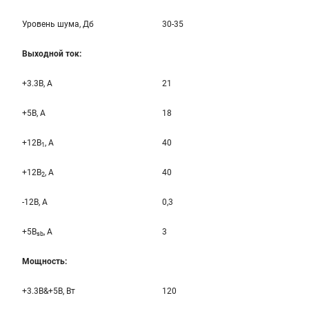
Уровень шума, Дб
30-35
Выходной ток:
+3.3B, А
21
+5B, А
18
+12B
, A
40
1
+12B
, A
40
2
-12B, A
0,3
+5B
, A
3
sb
Мощность:
+3.3B&+5B, Вт
120