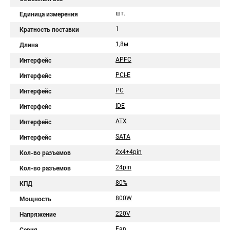
шт.
Единица измерения
1
Кратность поставки
1,8м
Длина
APFC
Интерфейс
PCI-E
Интерфейс
PC
Интерфейс
IDE
Интерфейс
ATX
Интерфейс
SATA
Интерфейс
2x4+4pin
Кол-во разъемов
24pin
Кол-во разъемов
80%
КПД
800W
Мощность
220V
Напряжение
Fan