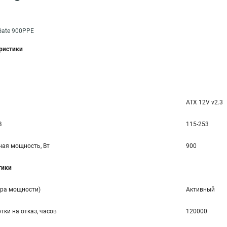
Gate 900PPE
еристики
ATX 12V v2.3
В
115-253
ая мощность, Вт
900
тики
ора мощности)
Активный
тки на отказ, часов
120000