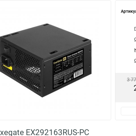
Артику
3 7
xegate EX292163RUS-PC