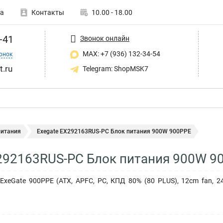
а
Контакты
10.00 - 18.00
-41
Звонок онлайн
MAX: +7 (936) 132-34-54
онок
t.ru
Telegram: ShopMSK7
питания
Exegate EX292163RUS-PC Блок питания 900W 900PPE
292163RUS-PC Блок питания 900W 9
xeGate 900PPE (ATX, APFC, PC, КПД 80% (80 PLUS), 12cm fan, 24pin