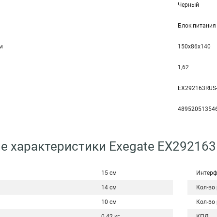
Черный
Блок питания
мм
150x86x140
1,62
EX292163RUS
48952051354
е характеристики Exegate EX29216
15 см
Интерф
14 см
Кол-во
10 см
Кол-во
0.42 кг
КПД