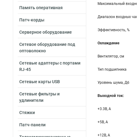
Максимальный входно
Память оперативная
Диапазон входных час
Патч-корды
Эффективность, %
Серверное оборудование
Охлаждение
Сетевое оборудование под
оптоволокно
Вентилятор, см
Сетевые адаптеры с портами
RJ-45
Тип подшипника
Сетевые карты USB
Уровень шума, Дб
Сетевые фильтры и
Выходной ток:
удлинители
+3.3B, А
Стяжки
+5B, А
Патч-панели
+12B, A