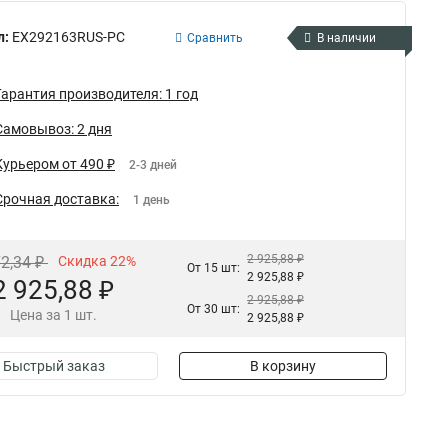
л:
EX292163RUS-PC
Сравнить
В наличии
Гарантия производителя: 1 год
Самовывоз: 2 дня
Курьером от 490 ₽
2-3 дней
Срочная доставка:
1 день
2 925,88 ₽
72,34 ₽
Скидка 22%
От 15 шт:
2 925,88 ₽
2 925,88 ₽
2 925,88 ₽
От 30 шт:
Цена за 1 шт.
2 925,88 ₽
Быстрый заказ
В корзину