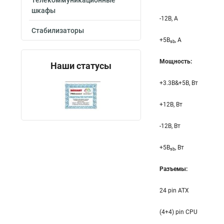
Телекоммуникационные
шкафы
-12B, A
Стабилизаторы
+5B
, A
sb
Мощность:
Наши статусы
+3.3B&+5B, Вт
+12B, Вт
-12B, Вт
+5B
, Вт
sb
Разъемы:
24 pin ATX
(4+4) pin CPU