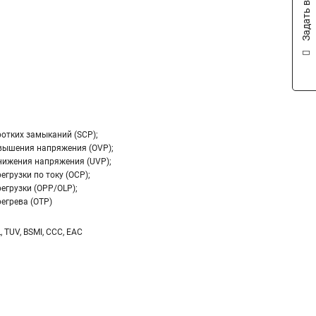
Задать вопрос
ротких замыканий (SCP);
вышения напряжения (OVP);
нижения напряжения (UVP);
егрузки по току (OCP);
егрузки (OPP/OLP);
егрева (OTP)
L, TUV, BSMI, CCC, EAC