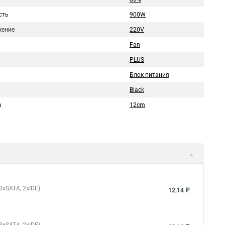
сть
900W
ение
220V
Fan
PLUS
Блок питания
Black
а
12cm
 3xSATA, 2xIDE)
12,14 ₽