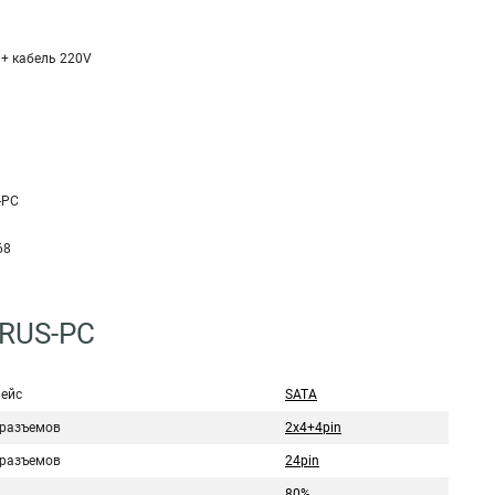
 + кабель 220V
-PC
68
3RUS-PC
ейс
SATA
 разъемов
2x4+4pin
 разъемов
24pin
80%