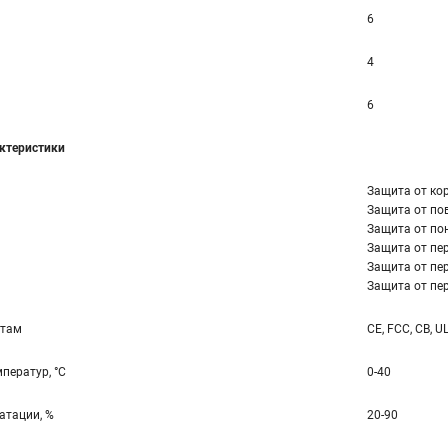
6
4
6
ктеристики
Защита от ко
Защита от по
Защита от по
Защита от пер
Защита от пер
Защита от пер
ртам
CE, FCC, CB, U
ператур, °С
0-40
атации, %
20-90