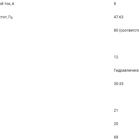
й ток, А
8
тот, Гц
47-63
80 (соответст
12
Гидравлическ
30-35
21
20
68