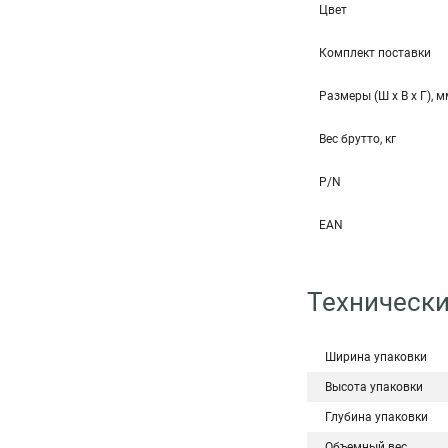
Цвет
Комплект поставки
Размеры (Ш x В x Г), 
Вес брутто, кг
P/N
EAN
Технически
Ширина упаковки
Высота упаковки
Глубина упаковки
Объемный вес