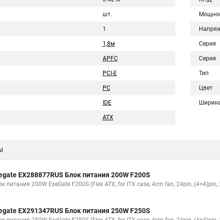
шт.
Мощно
1
Напряж
1,8м
Серия
APFC
Серия
PCI-E
Тип
PC
Цвет
IDE
Ширин
ATX
ы
egate EX288877RUS Блок питания 200W F200S
к питания 200W ExeGate F200S (Flex ATX, for ITX case, 4cm fan, 24pin, (4+4)pin,
egate EX291347RUS Блок питания 250W F250S