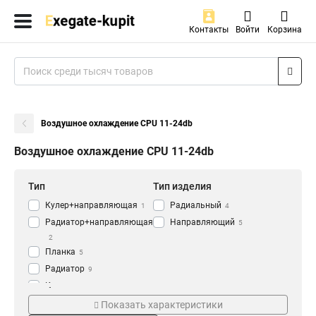
Контакты
Войти
Корзина
Воздушное охлаждение CPU 11-24db
Воздушное охлаждение CPU 11-24db
Тип
Тип изделия
Кулер+направляющая
Радиальный
1
4
Радиатор+направляющая
Направляющий
5
2
Планка
5
Радиатор
9
Кулер
45
Особенности
Серия
Показать характеристики
Процессор
Magic
11
8