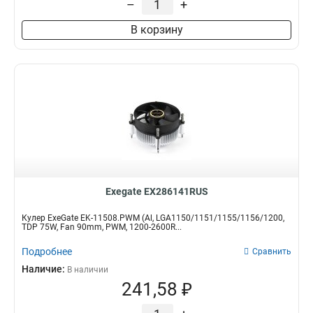
–
+
235г
2
390г
3
В корзину
345г
4
170г
4
230г
6
Exegate EX286141RUS
Кулер ExeGate EK-11508.PWM (Al, LGA1150/1151/1155/1156/1200,
TDP 75W, Fan 90mm, PWM, 1200-2600R...
Подробнее
Сравнить
Наличие:
В наличии
241,58 ₽