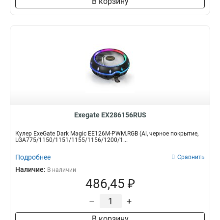
В корзину
Exegate EX286156RUS
Кулер ExeGate Dark Magic EE126M-PWM.RGB (Al, черное покрытие,
LGA775/1150/1151/1155/1156/1200/1...
Подробнее
Сравнить
Наличие:
В наличии
486,45 ₽
–
+
В корзину