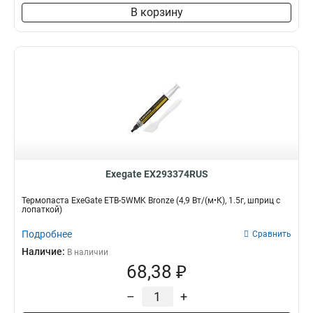
В корзину
Exegate EX293374RUS
Термопаста ExeGate ETB-5WMK Bronze (4,9 Вт/(м•К), 1.5г, шприц с
лопаткой)
Подробнее
Сравнить
Наличие:
В наличии
68,38 ₽
–
+