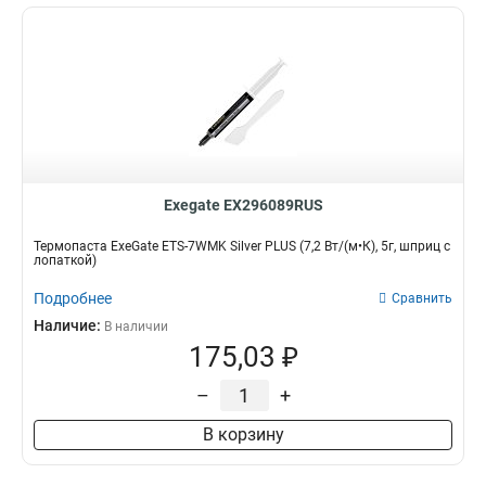
Exegate EX296089RUS
Термопаста ExeGate ETS-7WMK Silver PLUS (7,2 Вт/(м•К), 5г, шприц с
лопаткой)
Подробнее
Сравнить
Наличие:
В наличии
175,03 ₽
–
+
В корзину