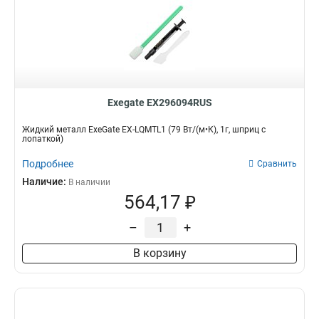
Exegate EX296094RUS
Жидкий металл ExeGate EX-LQMTL1 (79 Вт/(м•К), 1г, шприц с
лопаткой)
Подробнее
Сравнить
Наличие:
В наличии
564,17 ₽
–
+
В корзину