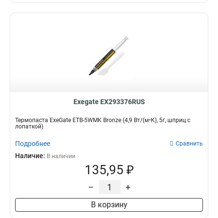
Exegate EX293376RUS
Термопаста ExeGate ETB-5WMK Bronze (4,9 Вт/(м•К), 5г, шприц с
лопаткой)
Подробнее
Сравнить
Наличие:
В наличии
135,95 ₽
–
+
В корзину