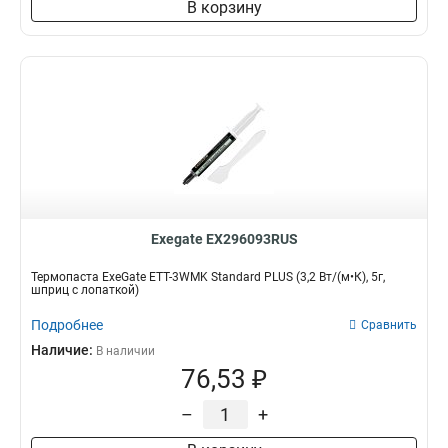
В корзину
Exegate EX296093RUS
Термопаста ExeGate ETТ-3WMK Standard PLUS (3,2 Вт/(м•К), 5г,
шприц с лопаткой)
Подробнее
Сравнить
Наличие:
В наличии
76,53 ₽
–
+