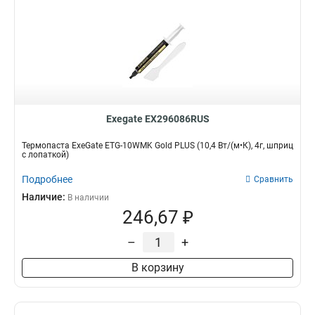
Exegate EX296086RUS
Термопаста ExeGate ETG-10WMK Gold PLUS (10,4 Вт/(м•К), 4г, шприц
с лопаткой)
Подробнее
Сравнить
Наличие:
В наличии
246,67 ₽
–
+
В корзину