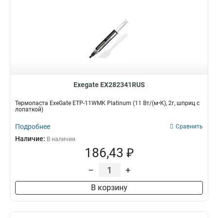
Exegate EX282341RUS
Термопаста ExeGate ETP-11WMK Platinum (11 Вт/(м•К), 2г, шприц с
лопаткой)
Подробнее
Сравнить
Наличие:
В наличии
186,43 ₽
–
+
В корзину