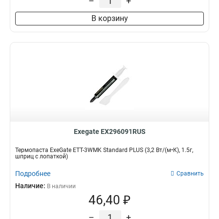
–
+
В корзину
Exegate EX296091RUS
Термопаста ExeGate ETТ-3WMK Standard PLUS (3,2 Вт/(м•К), 1.5г,
шприц с лопаткой)
Подробнее
Сравнить
Наличие:
В наличии
46,40 ₽
–
+