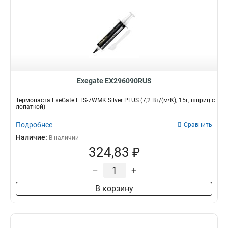
Exegate EX296090RUS
Термопаста ExeGate ETS-7WMK Silver PLUS (7,2 Вт/(м•К), 15г, шприц с
лопаткой)
Подробнее
Сравнить
Наличие:
В наличии
324,83 ₽
–
+
В корзину