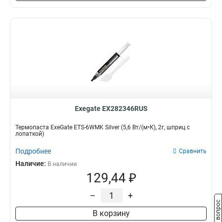
Exegate EX282346RUS
Термопаста ExeGate ETS-6WMK Silver (5,6 Вт/(м•К), 2г, шприц с
лопаткой)
Подробнее
Сравнить
Наличие:
В наличии
129,44 ₽
–
+
Задать вопрос
В корзину