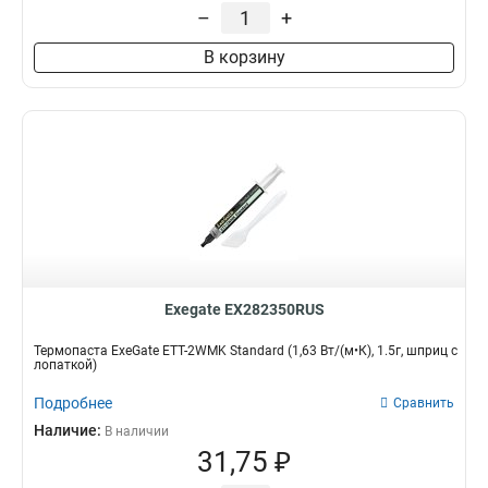
–
+
В корзину
Exegate EX282350RUS
Термопаста ExeGate ETТ-2WMK Standard (1,63 Вт/(м•К), 1.5г, шприц с
лопаткой)
Подробнее
Сравнить
Наличие:
В наличии
31,75 ₽