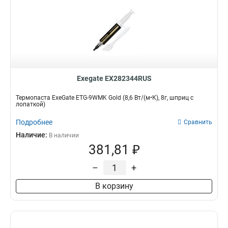
Exegate EX282344RUS
Термопаста ExeGate ETG-9WMK Gold (8,6 Вт/(м•К), 8г, шприц с
лопаткой)
Подробнее
Сравнить
Наличие:
В наличии
381,81 ₽
–
+
В корзину