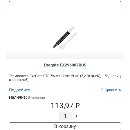
Exegate EX296087RUS
Термопаста ExeGate ETS-7WMK Silver PLUS (7,2 Вт/(м•К), 1.5г, шприц
с лопаткой)
Подробнее
Сравнить
Наличие:
В наличии
113,97 ₽
–
+
В корзину