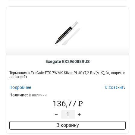
Exegate EX296088RUS
Термопаста ExeGate ETS-7WMK Silver PLUS (7,2 Вт/(м•К), 3г, шприц с
лопаткой)
Подробнее
Сравнить
Наличие:
В наличии
136,77 ₽
–
+
В корзину