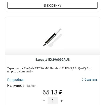
В корзину
Exegate EX296092RUS
Термопаста ExeGate ETТ-3WMK Standard PLUS (3,2 Вт/(м•К), 3г,
шприц с лопаткой)
Подробнее
Сравнить
Наличие:
В наличии
65,13 ₽
–
+