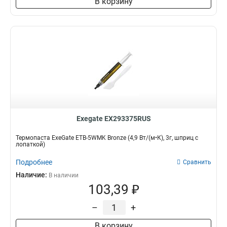
В корзину
Exegate EX293375RUS
Термопаста ExeGate ETB-5WMK Bronze (4,9 Вт/(м•К), 3г, шприц с
лопаткой)
Подробнее
Сравнить
Наличие:
В наличии
103,39 ₽
–
+
В корзину