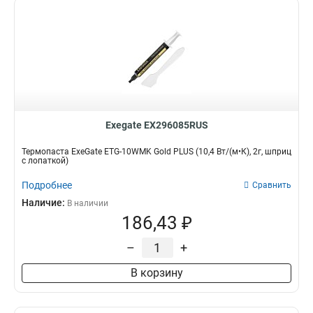
Exegate EX296085RUS
Термопаста ExeGate ETG-10WMK Gold PLUS (10,4 Вт/(м•К), 2г, шприц
с лопаткой)
Подробнее
Сравнить
Наличие:
В наличии
186,43 ₽
–
+
В корзину