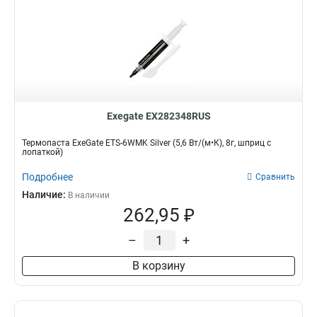
Exegate EX282348RUS
Термопаста ExeGate ETS-6WMK Silver (5,6 Вт/(м•К), 8г, шприц с
лопаткой)
Подробнее
Сравнить
Наличие:
В наличии
262,95 ₽
–
+
В корзину