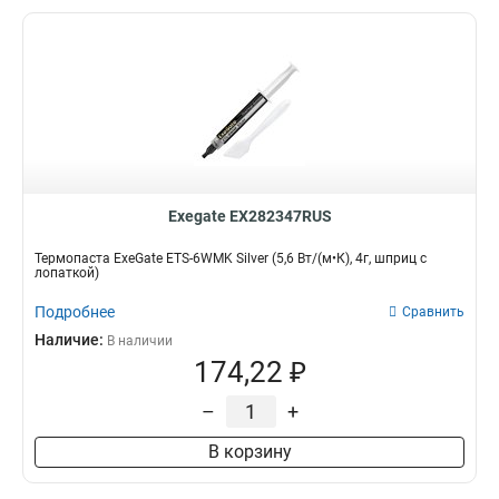
Exegate EX282347RUS
Термопаста ExeGate ETS-6WMK Silver (5,6 Вт/(м•К), 4г, шприц с
лопаткой)
Подробнее
Сравнить
Наличие:
В наличии
174,22 ₽
–
+
В корзину