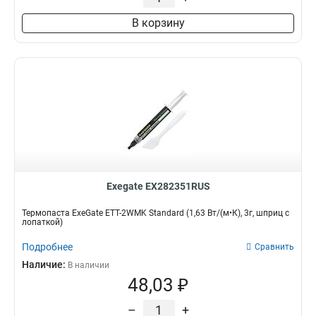
В корзину
Exegate EX282351RUS
Термопаста ExeGate ETТ-2WMK Standard (1,63 Вт/(м•К), 3г, шприц с
лопаткой)
Подробнее
Сравнить
Наличие:
В наличии
48,03 ₽
–
+