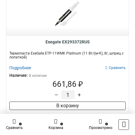
Exegate EX293372RUS
Термопаста ExeGate ETP-11WMK Platinum (11 Вт/(м•К), 8г, шприц с
лопаткой)
Подробнее
Сравнить
Наличие:
В наличии
661,86 ₽
–
+
В корзину
0
0
0
Сравнить
Корзина
Просмотрено