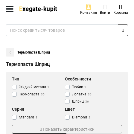
Контакты
Войти
Корзина
Термопаста Шприц
Термопаста Шприц
Тип
Особенности
Жидкий металл
Тюбик
2
1
Термопаста
Лопатка
35
36
Шприц
36
Серия
Цвет
Standard
Diamond
8
2
PLUS
Platinum
9
3
Показать характеристики
Bronze
3