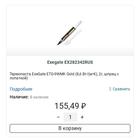
Exegate EX282342RUS
Термопаста ExeGate ETG-9WMK Gold (8,6 Вт/(м•К), 2г, шприц с
лопаткой)
Подробнее
Сравнить
Наличие:
В наличии
155,49 ₽
–
+
В корзину