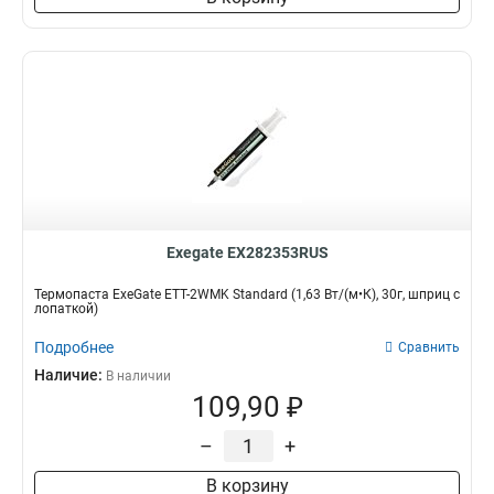
Exegate EX282353RUS
Термопаста ExeGate ETТ-2WMK Standard (1,63 Вт/(м•К), 30г, шприц с
лопаткой)
Подробнее
Сравнить
Наличие:
В наличии
109,90 ₽
–
+
В корзину