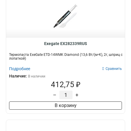
Exegate EX282339RUS
Термопаста ExeGate ETD-14WMK Diamond (13,6 Вт/(м•К), 2г, шприц с
лопаткой)
Подробнее
Сравнить
Наличие:
В наличии
412,75 ₽
–
+
В корзину