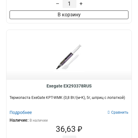
–
+
В корзину
Exegate EX293378RUS
Термопаста ExeGate KPT-WMK (0,8 Вт/(м•К), 5г, шприц с лопаткой)
Подробнее
Сравнить
Наличие:
В наличии
36,63 ₽