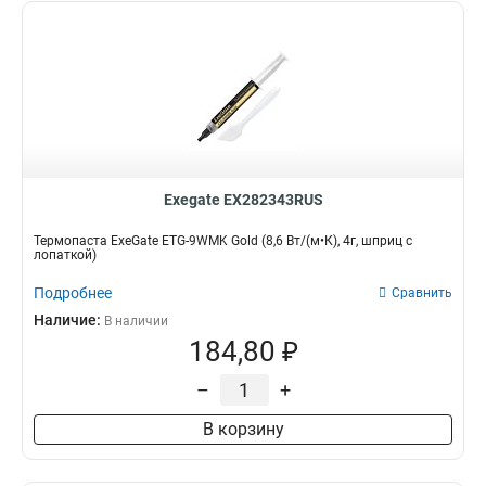
Exegate EX282343RUS
Термопаста ExeGate ETG-9WMK Gold (8,6 Вт/(м•К), 4г, шприц с
лопаткой)
Подробнее
Сравнить
Наличие:
В наличии
184,80 ₽
–
+
В корзину